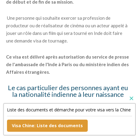
de début et de fin de sa mission.
Une personne qui souhaite exercer sa profession de
producteur ou de réalisateur de cinéma ou un acteur appelé à
jouer un rôle dans un film qui sera tourné en Inde doit faire
une demande visa de tournage.
Ce visa est délivré après autorisation du service de presse
de l'ambassade de l'Inde à Paris ou du ministère indien des
Affaires étrangères.
Le cas particulier des personnes ayant eu
la nationalité indienne à leur naissance
Ces personnes doivent fournir des copies de leur « Surrender
Liste des documents et démarche pour votre visa vers la Chine
Certificate » et de leur passeport indien annulé ainsi qu'une
déclaration sur l'honneur.
Visa Chine: Liste des documents