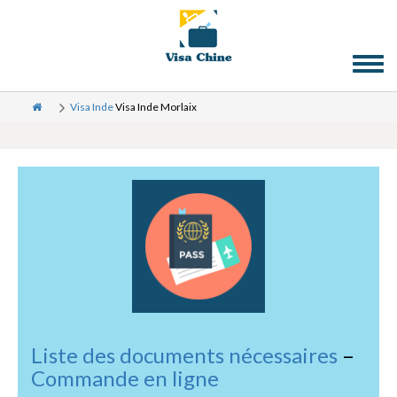
Toggl
naviga
Visa Inde
Visa Inde Morlaix
Liste des documents nécessaires
–
Commande en ligne