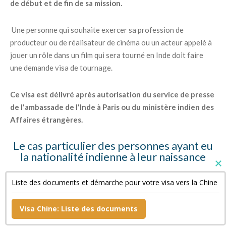
de début et de fin de sa mission.
Une personne qui souhaite exercer sa profession de
producteur ou de réalisateur de cinéma ou un acteur appelé à
jouer un rôle dans un film qui sera tourné en Inde doit faire
une demande visa de tournage.
Ce visa est délivré après autorisation du service de presse
de l'ambassade de l'Inde à Paris ou du ministère indien des
Affaires étrangères.
Le cas particulier des personnes ayant eu
la nationalité indienne à leur naissance
Ces personnes doivent fournir des copies de leur « Surrender
Liste des documents et démarche pour votre visa vers la Chine
Certificate » et de leur passeport indien annulé ainsi qu'une
déclaration sur l'honneur.
Visa Chine: Liste des documents