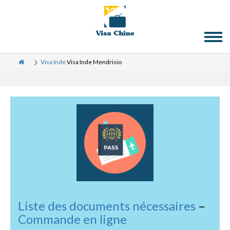
Toggl
naviga
Visa Inde
Visa Inde Mendrisio
Liste des documents nécessaires
–
Commande en ligne