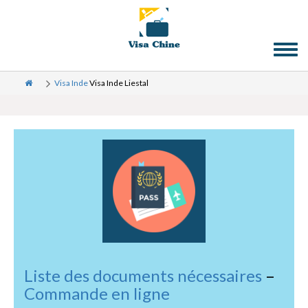
Toggl
naviga
Visa Inde
Visa Inde Liestal
Liste des documents nécessaires
–
Commande en ligne