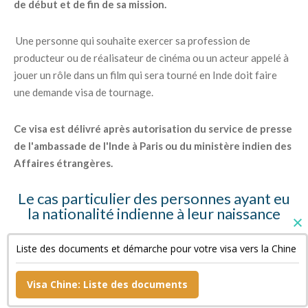
de début et de fin de sa mission.
Une personne qui souhaite exercer sa profession de
producteur ou de réalisateur de cinéma ou un acteur appelé à
jouer un rôle dans un film qui sera tourné en Inde doit faire
une demande visa de tournage.
Ce visa est délivré après autorisation du service de presse
de l'ambassade de l'Inde à Paris ou du ministère indien des
Affaires étrangères.
Le cas particulier des personnes ayant eu
la nationalité indienne à leur naissance
Ces personnes doivent fournir des copies de leur « Surrender
Liste des documents et démarche pour votre visa vers la Chine
Certificate » et de leur passeport indien annulé ainsi qu'une
déclaration sur l'honneur.
Visa Chine: Liste des documents