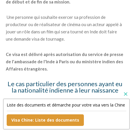
de début et de fin de sa mission.
Une personne qui souhaite exercer sa profession de
producteur ou de réalisateur de cinéma ou un acteur appelé à
jouer un rôle dans un film qui sera tourné en Inde doit faire
une demande visa de tournage.
Ce visa est délivré après autorisation du service de presse
de l'ambassade de l'Inde à Paris ou du ministère indien des
Affaires étrangères.
Le cas particulier des personnes ayant eu
la nationalité indienne à leur naissance
Ces personnes doivent fournir des copies de leur « Surrender
Liste des documents et démarche pour votre visa vers la Chine
Certificate » et de leur passeport indien annulé ainsi qu'une
déclaration sur l'honneur.
Visa Chine: Liste des documents