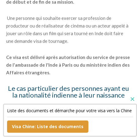
de début et de fin de sa mission.
Une personne qui souhaite exercer sa profession de
producteur ou de réalisateur de cinéma ou un acteur appelé à
jouer un rôle dans un film qui sera tourné en Inde doit faire
une demande visa de tournage.
Ce visa est délivré après autorisation du service de presse
de l'ambassade de l'Inde à Paris ou du ministère indien des
Affaires étrangères.
Le cas particulier des personnes ayant eu
la nationalité indienne à leur naissance
Ces personnes doivent fournir des copies de leur « Surrender
Liste des documents et démarche pour votre visa vers la Chine
Certificate » et de leur passeport indien annulé ainsi qu'une
déclaration sur l'honneur.
Visa Chine: Liste des documents