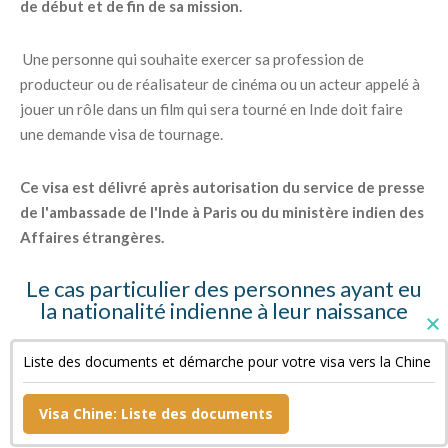
de début et de fin de sa mission.
Une personne qui souhaite exercer sa profession de
producteur ou de réalisateur de cinéma ou un acteur appelé à
jouer un rôle dans un film qui sera tourné en Inde doit faire
une demande visa de tournage.
Ce visa est délivré après autorisation du service de presse
de l'ambassade de l'Inde à Paris ou du ministère indien des
Affaires étrangères.
Le cas particulier des personnes ayant eu
la nationalité indienne à leur naissance
Ces personnes doivent fournir des copies de leur « Surrender
Liste des documents et démarche pour votre visa vers la Chine
Certificate » et de leur passeport indien annulé ainsi qu'une
déclaration sur l'honneur.
Visa Chine: Liste des documents