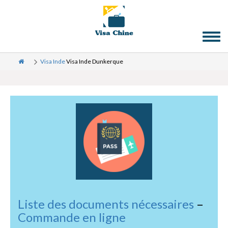
Toggl
naviga
Visa Inde
Visa Inde Dunkerque
Liste des documents nécessaires
–
Commande en ligne