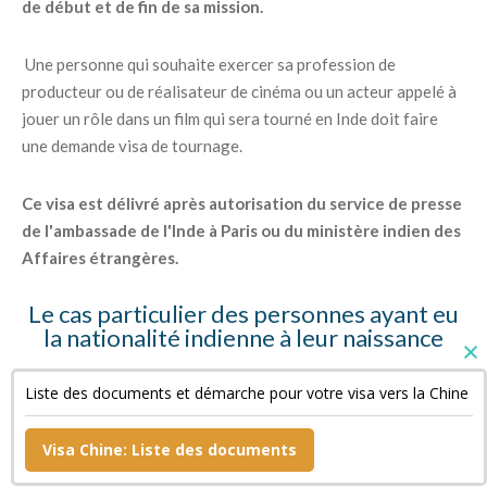
de début et de fin de sa mission.
Une personne qui souhaite exercer sa profession de
producteur ou de réalisateur de cinéma ou un acteur appelé à
jouer un rôle dans un film qui sera tourné en Inde doit faire
une demande visa de tournage.
Ce visa est délivré après autorisation du service de presse
de l'ambassade de l'Inde à Paris ou du ministère indien des
Affaires étrangères.
Le cas particulier des personnes ayant eu
la nationalité indienne à leur naissance
Ces personnes doivent fournir des copies de leur « Surrender
Liste des documents et démarche pour votre visa vers la Chine
Certificate » et de leur passeport indien annulé ainsi qu'une
déclaration sur l'honneur.
Visa Chine: Liste des documents