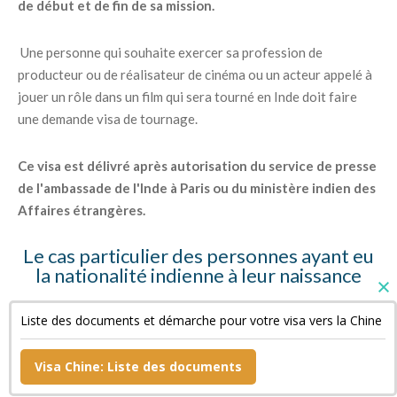
de début et de fin de sa mission.
Une personne qui souhaite exercer sa profession de
producteur ou de réalisateur de cinéma ou un acteur appelé à
jouer un rôle dans un film qui sera tourné en Inde doit faire
une demande visa de tournage.
Ce visa est délivré après autorisation du service de presse
de l'ambassade de l'Inde à Paris ou du ministère indien des
Affaires étrangères.
Le cas particulier des personnes ayant eu
la nationalité indienne à leur naissance
Ces personnes doivent fournir des copies de leur « Surrender
Liste des documents et démarche pour votre visa vers la Chine
Certificate » et de leur passeport indien annulé ainsi qu'une
déclaration sur l'honneur.
Visa Chine: Liste des documents