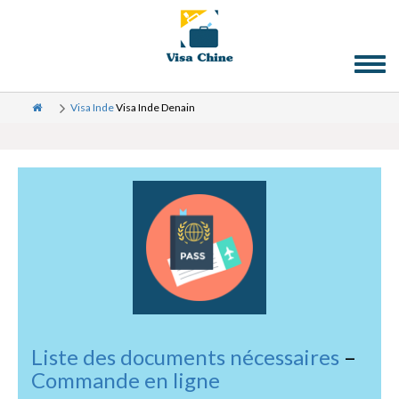
Toggl
naviga
Visa Inde
Visa Inde Denain
Liste des documents nécessaires
–
Commande en ligne