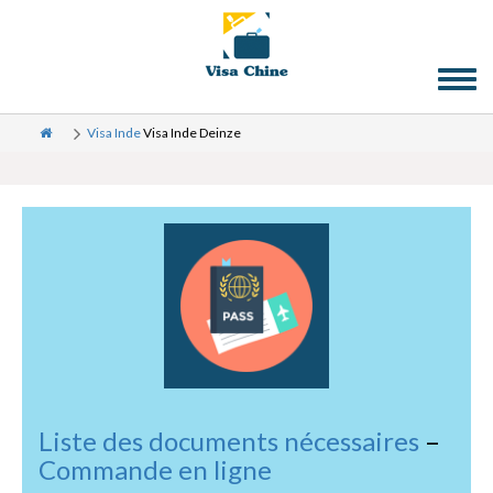
Toggl
naviga
Visa Inde
Visa Inde Deinze
Liste des documents nécessaires
–
Commande en ligne