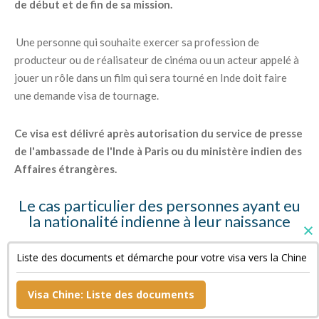
de début et de fin de sa mission.
Une personne qui souhaite exercer sa profession de
producteur ou de réalisateur de cinéma ou un acteur appelé à
jouer un rôle dans un film qui sera tourné en Inde doit faire
une demande visa de tournage.
Ce visa est délivré après autorisation du service de presse
de l'ambassade de l'Inde à Paris ou du ministère indien des
Affaires étrangères.
Le cas particulier des personnes ayant eu
la nationalité indienne à leur naissance
Ces personnes doivent fournir des copies de leur « Surrender
Liste des documents et démarche pour votre visa vers la Chine
Certificate » et de leur passeport indien annulé ainsi qu'une
déclaration sur l'honneur.
Visa Chine: Liste des documents