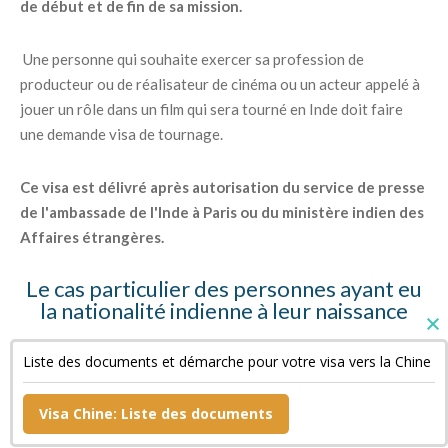
de début et de fin de sa mission.
Une personne qui souhaite exercer sa profession de
producteur ou de réalisateur de cinéma ou un acteur appelé à
jouer un rôle dans un film qui sera tourné en Inde doit faire
une demande visa de tournage.
Ce visa est délivré après autorisation du service de presse
de l'ambassade de l'Inde à Paris ou du ministère indien des
Affaires étrangères.
Le cas particulier des personnes ayant eu
la nationalité indienne à leur naissance
Ces personnes doivent fournir des copies de leur « Surrender
Liste des documents et démarche pour votre visa vers la Chine
Certificate » et de leur passeport indien annulé ainsi qu'une
déclaration sur l'honneur.
Visa Chine: Liste des documents