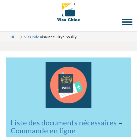
Toggl
naviga
Visa Inde
Visa Inde Claye-Souilly
Liste des documents nécessaires
–
Commande en ligne