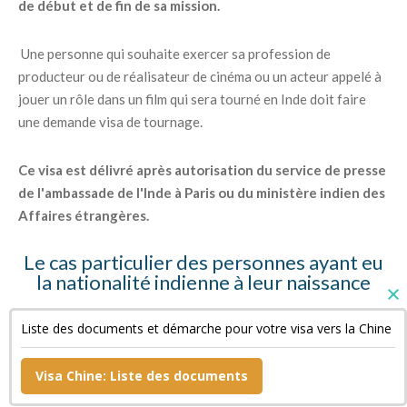
de début et de fin de sa mission.
Une personne qui souhaite exercer sa profession de
producteur ou de réalisateur de cinéma ou un acteur appelé à
jouer un rôle dans un film qui sera tourné en Inde doit faire
une demande visa de tournage.
Ce visa est délivré après autorisation du service de presse
de l'ambassade de l'Inde à Paris ou du ministère indien des
Affaires étrangères.
Le cas particulier des personnes ayant eu
la nationalité indienne à leur naissance
Ces personnes doivent fournir des copies de leur « Surrender
Liste des documents et démarche pour votre visa vers la Chine
Certificate » et de leur passeport indien annulé ainsi qu'une
déclaration sur l'honneur.
Visa Chine: Liste des documents