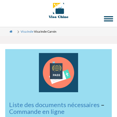
Toggl
naviga
Visa Inde
Visa Inde Carvin
Liste des documents nécessaires
–
Commande en ligne