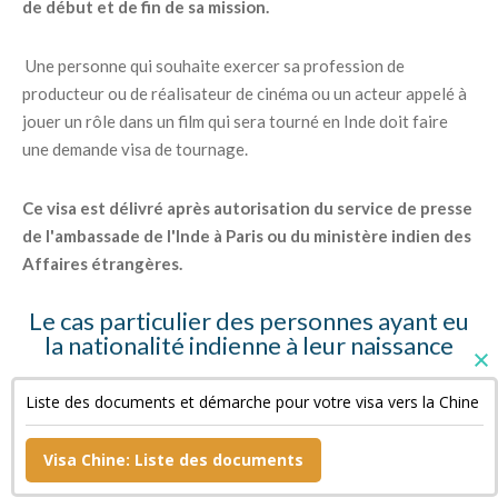
de début et de fin de sa mission.
Une personne qui souhaite exercer sa profession de
producteur ou de réalisateur de cinéma ou un acteur appelé à
jouer un rôle dans un film qui sera tourné en Inde doit faire
une demande visa de tournage.
Ce visa est délivré après autorisation du service de presse
de l'ambassade de l'Inde à Paris ou du ministère indien des
Affaires étrangères.
Le cas particulier des personnes ayant eu
la nationalité indienne à leur naissance
Ces personnes doivent fournir des copies de leur « Surrender
Liste des documents et démarche pour votre visa vers la Chine
Certificate » et de leur passeport indien annulé ainsi qu'une
déclaration sur l'honneur.
Visa Chine: Liste des documents