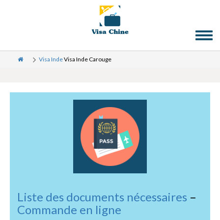
Toggl
naviga
Visa Inde
Visa Inde Carouge
Liste des documents nécessaires
–
Commande en ligne