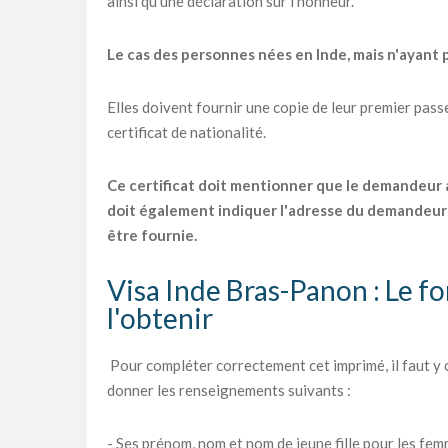
ainsi qu'une déclaration sur l'honneur.
Le cas des personnes nées en Inde, mais n'ayant p
Elles doivent fournir une copie de leur premier passep
certificat de nationalité.
Ce certificat doit mentionner que le demandeur a o
doit également indiquer l'adresse du demandeur 
être fournie.
Visa Inde Bras-Panon : Le f
l'obtenir
Pour compléter correctement cet imprimé, il faut y
donner les renseignements suivants :
- Ses prénom, nom et nom de jeune fille pour les fem