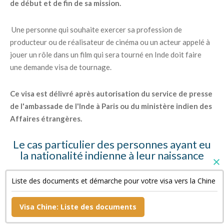
de début et de fin de sa mission.
Une personne qui souhaite exercer sa profession de
producteur ou de réalisateur de cinéma ou un acteur appelé à
jouer un rôle dans un film qui sera tourné en Inde doit faire
une demande visa de tournage.
Ce visa est délivré après autorisation du service de presse
de l'ambassade de l'Inde à Paris ou du ministère indien des
Affaires étrangères.
Le cas particulier des personnes ayant eu
la nationalité indienne à leur naissance
Ces personnes doivent fournir des copies de leur « Surrender
Liste des documents et démarche pour votre visa vers la Chine
Certificate » et de leur passeport indien annulé ainsi qu'une
déclaration sur l'honneur.
Visa Chine: Liste des documents