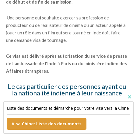
de début et de fin de sa mission.
Une personne qui souhaite exercer sa profession de
producteur ou de réalisateur de cinéma ou un acteur appelé à
jouer un rôle dans un film qui sera tourné en Inde doit faire
une demande visa de tournage.
Ce visa est délivré après autorisation du service de presse
de l'ambassade de l'Inde à Paris ou du ministère indien des
Affaires étrangères.
Le cas particulier des personnes ayant eu
la nationalité indienne à leur naissance
Ces personnes doivent fournir des copies de leur « Surrender
Liste des documents et démarche pour votre visa vers la Chine
Certificate » et de leur passeport indien annulé ainsi qu'une
déclaration sur l'honneur.
Visa Chine: Liste des documents