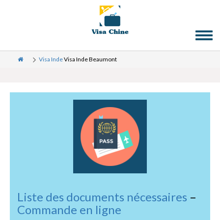
Toggl
naviga
Visa Inde
Visa Inde Beaumont
Liste des documents nécessaires
–
Commande en ligne