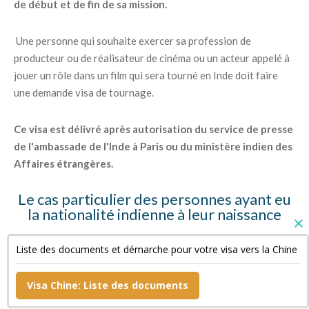
de début et de fin de sa mission.
Une personne qui souhaite exercer sa profession de
producteur ou de réalisateur de cinéma ou un acteur appelé à
jouer un rôle dans un film qui sera tourné en Inde doit faire
une demande visa de tournage.
Ce visa est délivré après autorisation du service de presse
de l'ambassade de l'Inde à Paris ou du ministère indien des
Affaires étrangères.
Le cas particulier des personnes ayant eu
la nationalité indienne à leur naissance
Ces personnes doivent fournir des copies de leur « Surrender
Liste des documents et démarche pour votre visa vers la Chine
Certificate » et de leur passeport indien annulé ainsi qu'une
déclaration sur l'honneur.
Visa Chine: Liste des documents