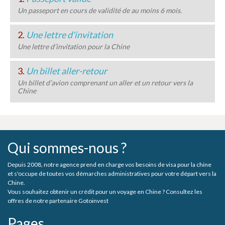
Un passeport en cours de validité de au moins 6 mois.
2.
Une lettre d'invitation
Une lettre d’invitation pour la Chine
3.
Un billet aller-retour
Un billet d’avion comprenant un aller et un retour vers la
Chine
Qui sommes-nous ?
Depuis 2008, notre agence prend en charge vos besoins de visa pour la chine
et s'occupe de toutes vos démarches administratives pour votre départ vers la
Chine.
Vous souhaitez obtenir un crédit pour un voyage en Chine ? Consultez les
offres de notre partenaire Gotoinvest
Pages