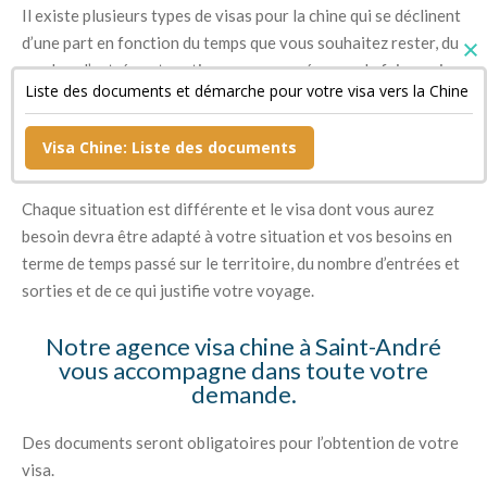
Il existe plusieurs types de visas pour la chine qui se déclinent
d’une part en fonction du temps que vous souhaitez rester, du
nombre d’entrées et sorties que vous prévoyez de faire mais
Liste des documents et démarche pour votre visa vers la Chine
aussi des raisons pour lesquelles vous souhaitez vous rendre
en Chine (raisons professionnelles, touristiques, étudiantes
Visa Chine: Liste des documents
notamment).
Chaque situation est différente et le visa dont vous aurez
besoin devra être adapté à votre situation et vos besoins en
terme de temps passé sur le territoire, du nombre d’entrées et
sorties et de ce qui justifie votre voyage.
Notre agence visa chine à Saint-André
vous accompagne dans toute votre
demande.
Des documents seront obligatoires pour l’obtention de votre
visa.