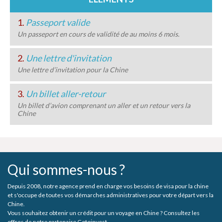
1.
Passeport valide
Un passeport en cours de validité de au moins 6 mois.
2.
Une lettre d'invitation
Une lettre d’invitation pour la Chine
3.
Un billet aller-retour
Un billet d’avion comprenant un aller et un retour vers la
Chine
Qui sommes-nous ?
Depuis 2008, notre agence prend en charge vos besoins de visa pour la chine
et s'occupe de toutes vos démarches administratives pour votre départ vers la
Chine.
Vous souhaitez obtenir un crédit pour un voyage en Chine ? Consultez les
offres de notre partenaire Gotoinvest