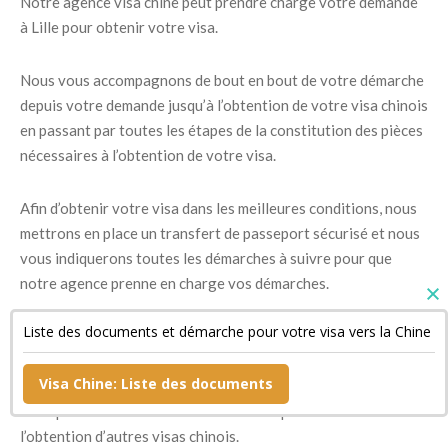
Notre agence visa chine peut prendre charge votre demande
à Lille pour obtenir votre visa.
Nous vous accompagnons de bout en bout de votre démarche
depuis votre demande jusqu’à l’obtention de votre visa chinois
en passant par toutes les étapes de la constitution des pièces
nécessaires à l’obtention de votre visa.
Afin d’obtenir votre visa dans les meilleures conditions, nous
mettrons en place un transfert de passeport sécurisé et nous
vous indiquerons toutes les démarches à suivre pour que
notre agence prenne en charge vos démarches.
Liste des documents et démarche pour votre visa vers la Chine
Si vous êtes obligés de passer par la Chine dans le cadre d’un
voyage différent, sachez qu’il existe un visa de transit qui
Visa Chine: Liste des documents
vous permet de pouvoir rester en Chine sans avoir à
entreprendre toutes les démarches complètes nécessaires à
l’obtention d’autres visas chinois.