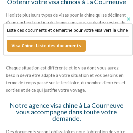
Obtenir votre visa chinois à La Courneuve
Il existe plusieurs types de visas pour la chine qui se déclinent
d’une part en fonction du temps que vous souhaitez rester, du
nombre d’entrées et sorties que vous prévoyez de faire mais
Liste des documents et démarche pour votre visa vers la Chine
aussi des raisons pour lesquelles vous souhaitez vous rendre
en Chine (raisons professionnelles, touristiques, étudiantes
Visa Chine: Liste des documents
notamment).
Chaque situation est différente et le visa dont vous aurez
besoin devra être adapté à votre situation et vos besoins en
terme de temps passé sur le territoire, du nombre d’entrées et
sorties et de ce qui justifie votre voyage.
Notre agence visa chine à La Courneuve
vous accompagne dans toute votre
demande.
Des documents seront obligatoires pour l’obtention de votre