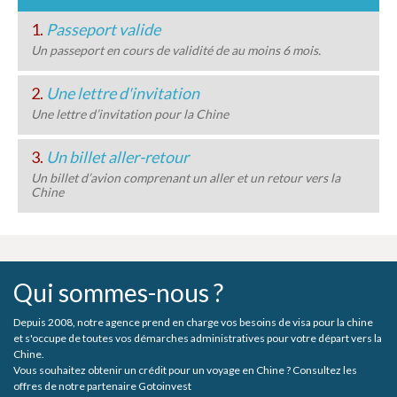
1.
Passeport valide
Un passeport en cours de validité de au moins 6 mois.
2.
Une lettre d'invitation
Une lettre d’invitation pour la Chine
3.
Un billet aller-retour
Un billet d’avion comprenant un aller et un retour vers la
Chine
Qui sommes-nous ?
Depuis 2008, notre agence prend en charge vos besoins de visa pour la chine
et s'occupe de toutes vos démarches administratives pour votre départ vers la
Chine.
Vous souhaitez obtenir un crédit pour un voyage en Chine ? Consultez les
offres de notre partenaire Gotoinvest